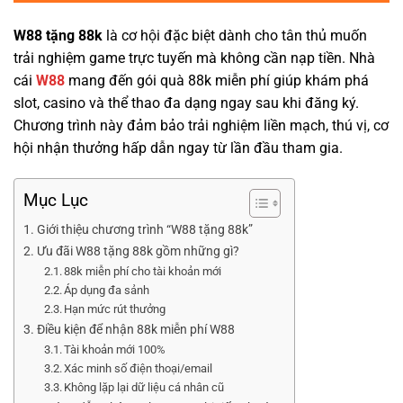
W88 tặng 88k
là cơ hội đặc biệt dành cho tân thủ muốn
trải nghiệm game trực tuyến mà không cần nạp tiền. Nhà
cái
W88
mang đến gói quà 88k miễn phí giúp khám phá
slot, casino và thể thao đa dạng ngay sau khi đăng ký.
Chương trình này đảm bảo trải nghiệm liền mạch, thú vị, cơ
hội nhận thưởng hấp dẫn ngay từ lần đầu tham gia.
Mục Lục
Giới thiệu chương trình “W88 tặng 88k”
Ưu đãi W88 tặng 88k gồm những gì?
88k miễn phí cho tài khoản mới
Áp dụng đa sảnh
Hạn mức rút thưởng
Điều kiện để nhận 88k miễn phí W88
Tài khoản mới 100%
Xác minh số điện thoại/email
Không lặp lại dữ liệu cá nhân cũ