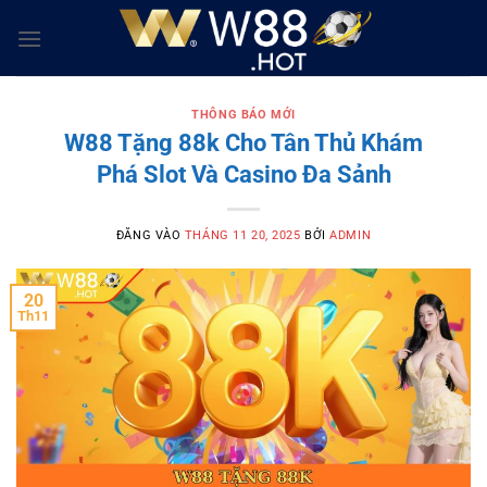
Bỏ
qua
nội
dung
THÔNG BÁO MỚI
W88 Tặng 88k Cho Tân Thủ Khám
Phá Slot Và Casino Đa Sảnh
ĐĂNG VÀO
THÁNG 11 20, 2025
BỞI
ADMIN
20
Th11