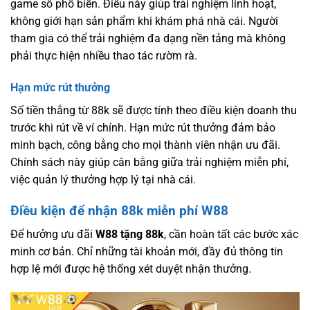
game số phổ biến. Điều này giúp trải nghiệm linh hoạt,
không giới hạn sản phẩm khi khám phá nhà cái. Người
tham gia có thể trải nghiệm đa dạng nền tảng mà không
phải thực hiện nhiều thao tác rườm rà.
Hạn mức rút thưởng
Số tiền thắng từ 88k sẽ được tính theo điều kiện doanh thu
trước khi rút về ví chính. Hạn mức rút thưởng đảm bảo
minh bạch, công bằng cho mọi thành viên nhận ưu đãi.
Chính sách này giúp cân bằng giữa trải nghiệm miễn phí,
việc quản lý thưởng hợp lý tại nhà cái.
Điều kiện để nhận 88k miễn phí W88
Để hưởng ưu đãi
W88 tặng 88k
, cần hoàn tất các bước xác
minh cơ bản. Chỉ những tài khoản mới, đầy đủ thông tin
hợp lệ mới được hệ thống xét duyệt nhận thưởng.