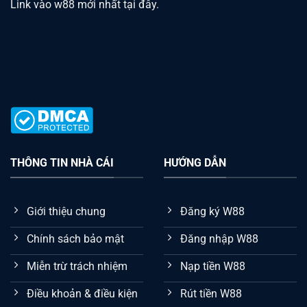
Link vào w88 mới nhất tại đây.
THÔNG TIN NHÀ CÁI
HƯỚNG DẪN
Giới thiệu chung
Đăng ký W88
Chính sách bảo mật
Đăng nhập W88
Miễn trừ trách nhiệm
Nạp tiền W88
Điều khoản & điều kiện
Rút tiền W88