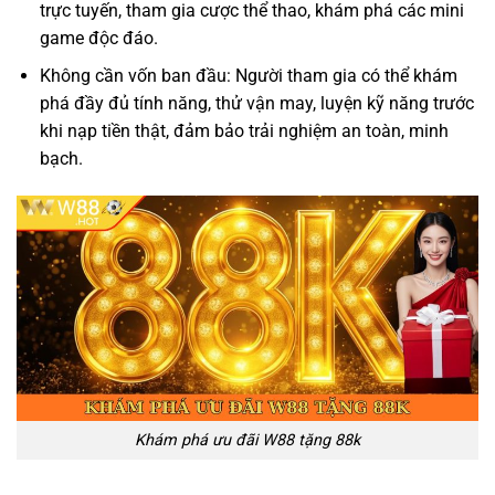
trực tuyến, tham gia cược thể thao, khám phá các mini
game độc đáo.
Không cần vốn ban đầu: Người tham gia có thể khám
phá đầy đủ tính năng, thử vận may, luyện kỹ năng trước
khi nạp tiền thật, đảm bảo trải nghiệm an toàn, minh
bạch.
Khám phá ưu đãi W88 tặng 88k