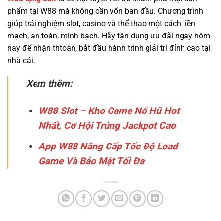
phẩm tại W88 mà không cần vốn ban đầu. Chương trình
giúp trải nghiệm slot, casino và thể thao một cách liền
mạch, an toàn, minh bạch. Hãy tận dụng ưu đãi ngay hôm
nay để nhận thtoàn, bắt đầu hành trình giải trí đỉnh cao tại
nhà cái.
Xem thêm:
W88 Slot – Kho Game Nổ Hũ Hot
Nhất, Cơ Hội Trúng Jackpot Cao
App W88 Nâng Cấp Tốc Độ Load
Game Và Bảo Mật Tối Đa