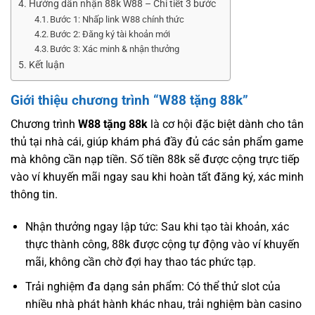
Hướng dẫn nhận 88k W88 – Chi tiết 3 bước
Bước 1: Nhấp link W88 chính thức
Bước 2: Đăng ký tài khoản mới
Bước 3: Xác minh & nhận thưởng
Kết luận
Giới thiệu chương trình “W88 tặng 88k”
Chương trình
W88 tặng 88k
là cơ hội đặc biệt dành cho tân
thủ tại nhà cái, giúp khám phá đầy đủ các sản phẩm game
mà không cần nạp tiền. Số tiền 88k sẽ được cộng trực tiếp
vào ví khuyến mãi ngay sau khi hoàn tất đăng ký, xác minh
thông tin.
Nhận thưởng ngay lập tức: Sau khi tạo tài khoản, xác
thực thành công, 88k được cộng tự động vào ví khuyến
mãi, không cần chờ đợi hay thao tác phức tạp.
Trải nghiệm đa dạng sản phẩm: Có thể thử slot của
nhiều nhà phát hành khác nhau, trải nghiệm bàn casino