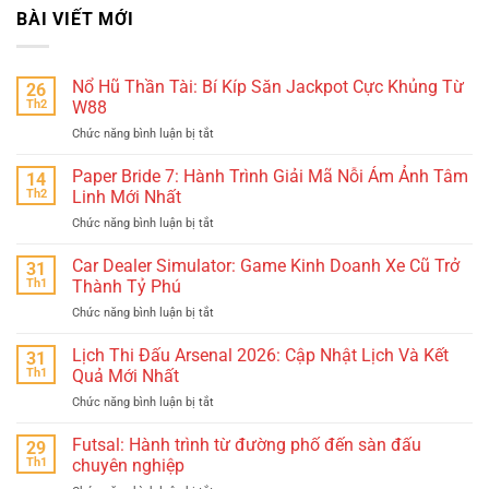
BÀI VIẾT MỚI
Nổ Hũ Thần Tài: Bí Kíp Săn Jackpot Cực Khủng Từ
26
Th2
W88
ở
Chức năng bình luận bị tắt
Nổ
Hũ
Paper Bride 7: Hành Trình Giải Mã Nỗi Ám Ảnh Tâm
14
Thần
Th2
Linh Mới Nhất
Tài:
ở
Chức năng bình luận bị tắt
Bí
Paper
Kíp
Bride
Car Dealer Simulator: Game Kinh Doanh Xe Cũ Trở
Săn
31
7:
Jackpot
Th1
Thành Tỷ Phú
Hành
Cực
ở
Chức năng bình luận bị tắt
Trình
Khủng
Car
Giải
Từ
Dealer
Lịch Thi Đấu Arsenal 2026: Cập Nhật Lịch Và Kết
Mã
31
W88
Simulator:
Nỗi
Th1
Quả Mới Nhất
Game
Ám
ở
Chức năng bình luận bị tắt
Kinh
Ảnh
Lịch
Doanh
Tâm
Thi
Futsal: Hành trình từ đường phố đến sàn đấu
Xe
29
Linh
Đấu
Cũ
Th1
chuyên nghiệp
Mới
Arsenal
Trở
Nhất