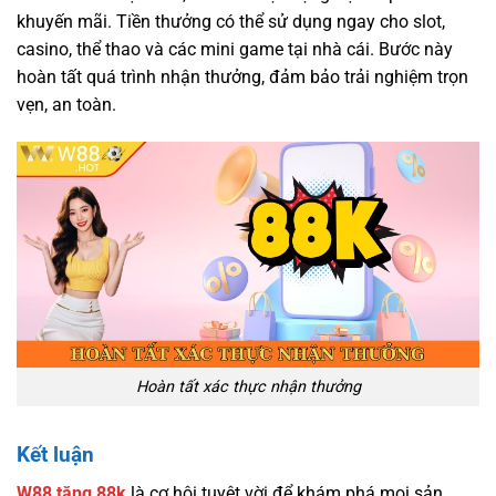
khuyến mãi. Tiền thưởng có thể sử dụng ngay cho slot,
casino, thể thao và các mini game tại nhà cái. Bước này
hoàn tất quá trình nhận thưởng, đảm bảo trải nghiệm trọn
vẹn, an toàn.
Hoàn tất xác thực nhận thưởng
Kết luận
W88 tặng 88k
là cơ hội tuyệt vời để khám phá mọi sản