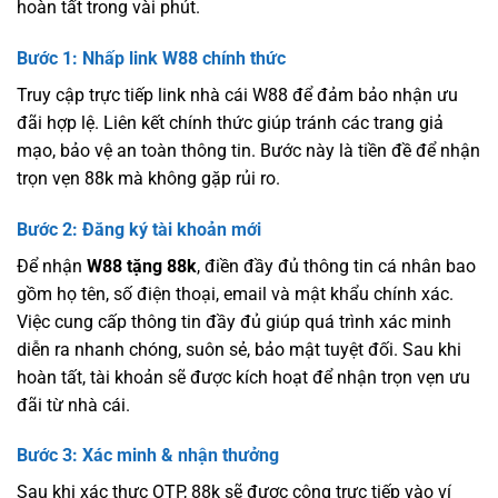
hoàn tất trong vài phút.
Bước 1: Nhấp link W88 chính thức
Truy cập trực tiếp link nhà cái W88 để đảm bảo nhận ưu
đãi hợp lệ. Liên kết chính thức giúp tránh các trang giả
mạo, bảo vệ an toàn thông tin. Bước này là tiền đề để nhận
trọn vẹn 88k mà không gặp rủi ro.
Bước 2: Đăng ký tài khoản mới
Để nhận
W88 tặng 88k
, điền đầy đủ thông tin cá nhân bao
gồm họ tên, số điện thoại, email và mật khẩu chính xác.
Việc cung cấp thông tin đầy đủ giúp quá trình xác minh
diễn ra nhanh chóng, suôn sẻ, bảo mật tuyệt đối. Sau khi
hoàn tất, tài khoản sẽ được kích hoạt để nhận trọn vẹn ưu
đãi từ nhà cái.
Bước 3: Xác minh & nhận thưởng
Sau khi xác thực OTP, 88k sẽ được cộng trực tiếp vào ví