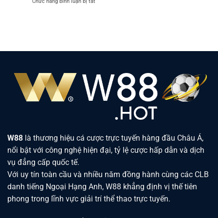
ở
Chức năng bình luận bị tắt
2026:
Thành
Futsal:
Cập
Tỷ
Hành
Nhật
Phú
trình
Lịch
từ
Và
đường
Kết
phố
Quả
đến
Mới
sàn
Nhất
đấu
chuyên
nghiệp
W88
là thương hiệu cá cược trực tuyến hàng đầu Châu Á,
nổi bật với công nghệ hiện đại, tỷ lệ cược hấp dẫn và dịch
vụ đẳng cấp quốc tế.
Với uy tín toàn cầu và nhiều năm đồng hành cùng các CLB
danh tiếng Ngoại Hạng Anh, W88 khẳng định vị thế tiên
phong trong lĩnh vực giải trí thể thao trực tuyến.