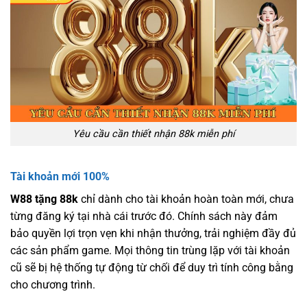
Yêu cầu cần thiết nhận 88k miễn phí
Tài khoản mới 100%
W88 tặng 88k
chỉ dành cho tài khoản hoàn toàn mới, chưa
từng đăng ký tại nhà cái trước đó. Chính sách này đảm
bảo quyền lợi trọn vẹn khi nhận thưởng, trải nghiệm đầy đủ
các sản phẩm game. Mọi thông tin trùng lặp với tài khoản
cũ sẽ bị hệ thống tự động từ chối để duy trì tính công bằng
cho chương trình.