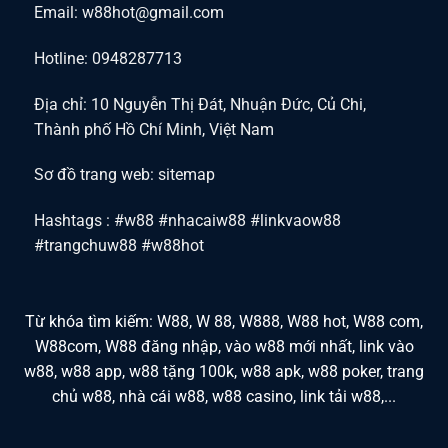
Email:
w88hot@gmail.com
Hotline: 0948287713
Địa chỉ: 10 Nguyễn Thị Đát, Nhuận Đức, Củ Chi,
Thành phố Hồ Chí Minh, Việt Nam
Sơ đồ trang web:
sitemap
Hashtags : #w88 #nhacaiw88 #linkvaow88
#trangchuw88 #w88hot
Từ khóa tìm kiếm: W88, W 88, W888, W88 hot, W88 com,
W88com, W88 đăng nhập, vào
w88
mới nhất, link vào
w88,
w88
app, w88 tặng 100k, w88 apk, w88 poker, trang
chủ w88, nhà cái w88, w88 casino, link tải w88,...