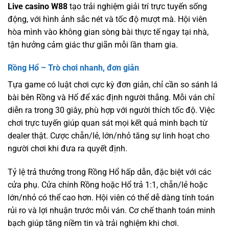
Live casino W88
tạo trải nghiệm giải trí trực tuyến sống
động, với hình ảnh sắc nét và tốc độ mượt mà. Hội viên
hòa mình vào không gian sòng bài thực tế ngay tại nhà,
tận hưởng cảm giác thư giãn mỗi lần tham gia.
Rồng Hổ – Trò chơi nhanh, đơn giản
Tựa game có luật chơi cực kỳ đơn giản, chỉ cần so sánh lá
bài bên Rồng và Hổ để xác định người thắng. Mỗi ván chỉ
diễn ra trong 30 giây, phù hợp với người thích tốc độ. Việc
chơi trực tuyến giúp quan sát mọi kết quả minh bạch từ
dealer thật. Cược chẵn/lẻ, lớn/nhỏ tăng sự linh hoạt cho
người chơi khi đưa ra quyết định.
Tỷ lệ trả thưởng trong Rồng Hổ hấp dẫn, đặc biệt với các
cửa phụ. Cửa chính Rồng hoặc Hổ trả 1:1, chẵn/lẻ hoặc
lớn/nhỏ có thể cao hơn. Hội viên có thể dễ dàng tính toán
rủi ro và lợi nhuận trước mỗi ván. Cơ chế thanh toán minh
bạch giúp tăng niềm tin và trải nghiệm khi chơi.