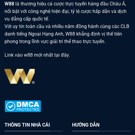
W88
là thương hiệu cá cược trực tuyến hàng đầu Châu Á,
nổi bật với công nghệ hiện đại, tỷ lệ cược hấp dẫn và dịch
vụ đẳng cấp quốc tế.
Với uy tín toàn cầu và nhiều năm đồng hành cùng các CLB
danh tiếng Ngoại Hạng Anh, W88 khẳng định vị thế tiên
phong trong lĩnh vực giải trí thể thao trực tuyến.
Link vào w88 mới nhất tại đây.
THÔNG TIN NHÀ CÁI
HƯỚNG DẪN