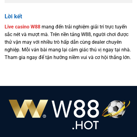
Lời kết
Live casino W88
mang đến trải nghiệm giải trí trực tuyến
sắc nét và mượt mà. Trên nền tảng W88, người chơi được
thử vận may với nhiều trò hấp dẫn cùng dealer chuyên
nghiệp. Mỗi ván bài mang lại cảm giác thú vị ngay tại nhà.
Tham gia ngay để tận hưởng niềm vui và cơ hội thắng lớn.