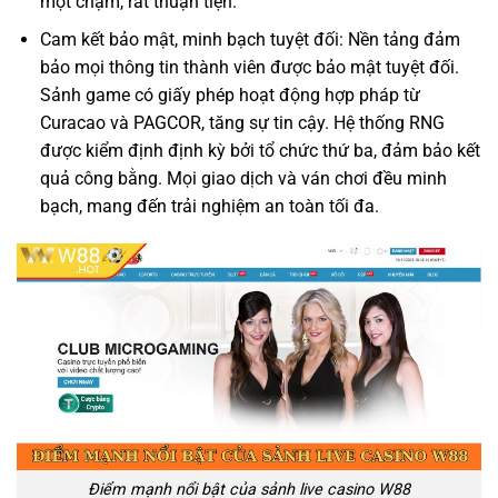
một chạm, rất thuận tiện.
Cam kết bảo mật, minh bạch tuyệt đối: Nền tảng đảm
bảo mọi thông tin thành viên được bảo mật tuyệt đối.
Sảnh game có giấy phép hoạt động hợp pháp từ
Curacao và PAGCOR, tăng sự tin cậy. Hệ thống RNG
được kiểm định định kỳ bởi tổ chức thứ ba, đảm bảo kết
quả công bằng. Mọi giao dịch và ván chơi đều minh
bạch, mang đến trải nghiệm an toàn tối đa.
Điểm mạnh nổi bật của sảnh live casino W88