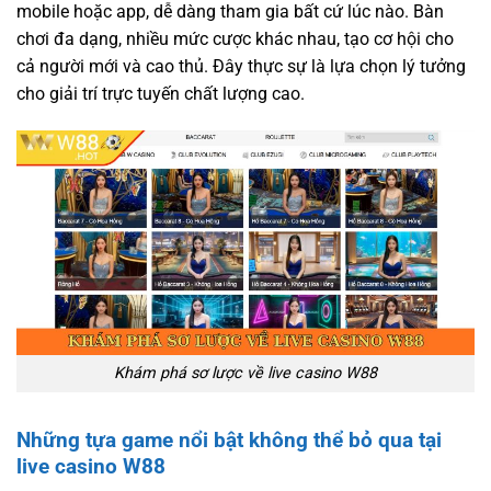
mobile hoặc app, dễ dàng tham gia bất cứ lúc nào. Bàn
chơi đa dạng, nhiều mức cược khác nhau, tạo cơ hội cho
cả người mới và cao thủ. Đây thực sự là lựa chọn lý tưởng
cho giải trí trực tuyến chất lượng cao.
Khám phá sơ lược về live casino W88
Những tựa game nổi bật không thể bỏ qua tại
live casino W88