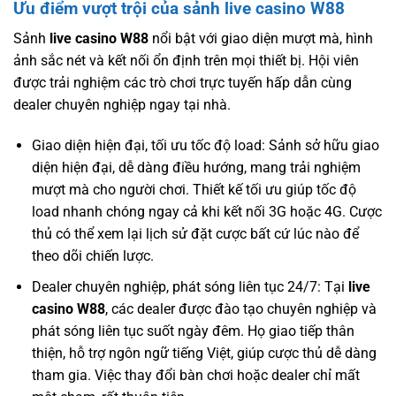
Ưu điểm vượt trội của sảnh live casino W88
Sảnh
live casino W88
nổi bật với giao diện mượt mà, hình
ảnh sắc nét và kết nối ổn định trên mọi thiết bị. Hội viên
được trải nghiệm các trò chơi trực tuyến hấp dẫn cùng
dealer chuyên nghiệp ngay tại nhà.
Giao diện hiện đại, tối ưu tốc độ load: Sảnh sở hữu giao
diện hiện đại, dễ dàng điều hướng, mang trải nghiệm
mượt mà cho người chơi. Thiết kế tối ưu giúp tốc độ
load nhanh chóng ngay cả khi kết nối 3G hoặc 4G. Cược
thủ có thể xem lại lịch sử đặt cược bất cứ lúc nào để
theo dõi chiến lược.
Dealer chuyên nghiệp, phát sóng liên tục 24/7: Tại
live
casino W88
, các dealer được đào tạo chuyên nghiệp và
phát sóng liên tục suốt ngày đêm. Họ giao tiếp thân
thiện, hỗ trợ ngôn ngữ tiếng Việt, giúp cược thủ dễ dàng
tham gia. Việc thay đổi bàn chơi hoặc dealer chỉ mất