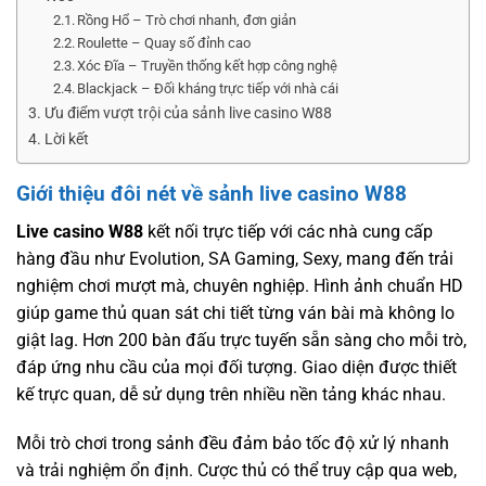
Rồng Hổ – Trò chơi nhanh, đơn giản
Roulette – Quay số đỉnh cao
Xóc Đĩa – Truyền thống kết hợp công nghệ
Blackjack – Đối kháng trực tiếp với nhà cái
Ưu điểm vượt trội của sảnh live casino W88
Lời kết
Giới thiệu đôi nét về sảnh live casino W88
Live casino W88
kết nối trực tiếp với các nhà cung cấp
hàng đầu như Evolution, SA Gaming, Sexy, mang đến trải
nghiệm chơi mượt mà, chuyên nghiệp. Hình ảnh chuẩn HD
giúp game thủ quan sát chi tiết từng ván bài mà không lo
giật lag. Hơn 200 bàn đấu trực tuyến sẵn sàng cho mỗi trò,
đáp ứng nhu cầu của mọi đối tượng. Giao diện được thiết
kế trực quan, dễ sử dụng trên nhiều nền tảng khác nhau.
Mỗi trò chơi trong sảnh đều đảm bảo tốc độ xử lý nhanh
và trải nghiệm ổn định. Cược thủ có thể truy cập qua web,