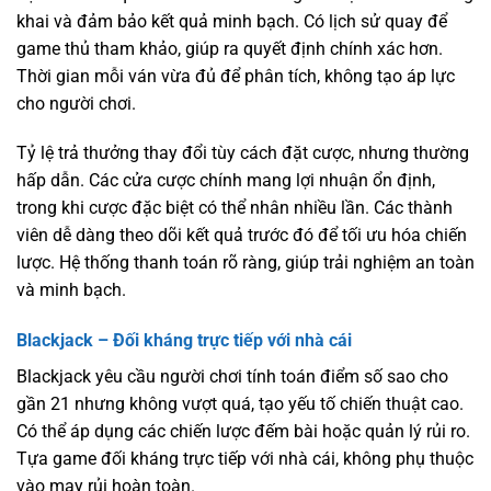
khai và đảm bảo kết quả minh bạch. Có lịch sử quay để
game thủ tham khảo, giúp ra quyết định chính xác hơn.
Thời gian mỗi ván vừa đủ để phân tích, không tạo áp lực
cho người chơi.
Tỷ lệ trả thưởng thay đổi tùy cách đặt cược, nhưng thường
hấp dẫn. Các cửa cược chính mang lợi nhuận ổn định,
trong khi cược đặc biệt có thể nhân nhiều lần. Các thành
viên dễ dàng theo dõi kết quả trước đó để tối ưu hóa chiến
lược. Hệ thống thanh toán rõ ràng, giúp trải nghiệm an toàn
và minh bạch.
Blackjack – Đối kháng trực tiếp với nhà cái
Blackjack yêu cầu người chơi tính toán điểm số sao cho
gần 21 nhưng không vượt quá, tạo yếu tố chiến thuật cao.
Có thể áp dụng các chiến lược đếm bài hoặc quản lý rủi ro.
Tựa game đối kháng trực tiếp với nhà cái, không phụ thuộc
vào may rủi hoàn toàn.