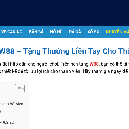
LIVE CASINO
BẮN CÁ
NỔ HŨ
ĐÁ GÀ
XỔ SỐ
KHUYẾN MÃ
W88 – Tặng Thưởng Liền Tay Cho Th
đãi hấp dẫn cho người chơi. Trên nền tảng
W88
, bạn có thể tậ
thiết kế để tối ưu lợi ích cho thành viên. Hãy tham gia ngay để
 cho hội viên
y
 – Bắn cá