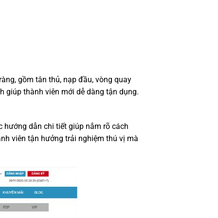
ràng, gồm tân thủ, nạp đầu, vòng quay
h giúp thành viên mới dễ dàng tận dụng.
 hướng dẫn chi tiết giúp nắm rõ cách
hành viên tận hưởng trải nghiệm thú vị mà