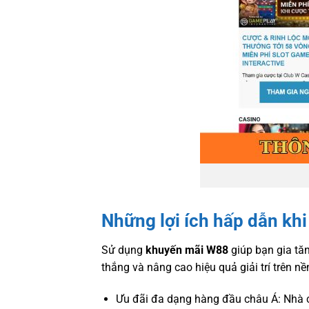
Những lợi ích hấp dẫn k
Sử dụng
khuyến mãi W88
giúp bạn gia tăn
thắng và nâng cao hiệu quả giải trí trên nề
Ưu đãi đa dạng hàng đầu châu Á: Nhà c