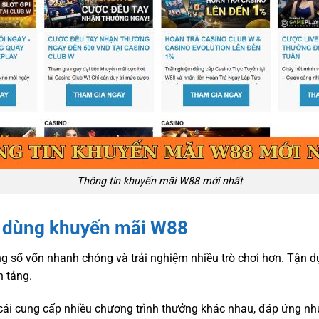
Thông tin khuyến mãi W88 mới nhất
hi dùng khuyến mãi W88
g số vốn nhanh chóng và trải nghiệm nhiều trò chơi hơn. Tận d
n tảng.
ái cung cấp nhiều chương trình thưởng khác nhau, đáp ứng nhu