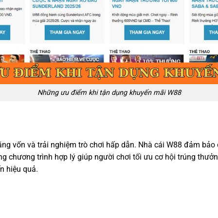
Những ưu điểm khi tận dụng khuyến mãi W88
ăng vốn và trải nghiệm trò chơi hấp dẫn. Nhà cái W88 đảm bảo
ng chương trình hợp lý giúp người chơi tối ưu cơ hội trúng thưở
ến hiệu quả.