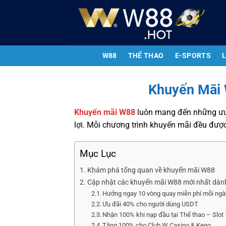
Bỏ
qua
nội
dung
W88
THỂ THAO
E-SPORTS
Khuyến Mãi 
Khuyến mãi W88
luôn mang đến những ưu 
lợi. Mỗi chương trình khuyến mãi đều được 
Mục Lục
Khám phá tổng quan về khuyến mãi W88
Cập nhật các khuyến mãi W88 mới nhất dành
Hưởng ngay 10 vòng quay miễn phí mỗi ngà
Ưu đãi 40% cho người dùng USDT
Nhận 100% khi nạp đầu tại Thể thao – Slot
Tặng 100% cho Club W Casino & Keno