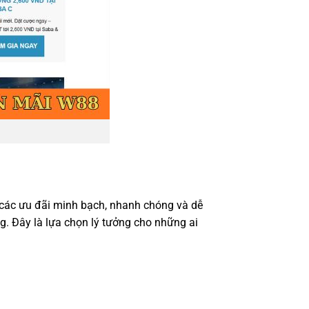
 các ưu đãi minh bạch, nhanh chóng và dễ
ng. Đây là lựa chọn lý tưởng cho những ai