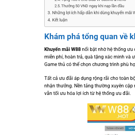
Thưởng 50 VND ngay khi nạp lần đầu
Những lợi ích hấp dẫn khi dùng khuyến mãi
Kết luận
Khám phá tổng quan về 
Khuyến mãi W88
nổi bật nhờ hệ thống ưu 
miễn phí, hoàn trả, quà tặng xác minh và
Game thủ có thể chọn chương trình phù hợp
Tất cả ưu đãi áp dụng rộng rãi cho toàn b
nhận thưởng. Nền tảng thường xuyên cập nhậ
vẫn tối ưu hóa lợi ích từ hệ thống ưu đãi.