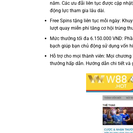
năm. Các ưu đãi liên tục được cập nhật,
động lực tham gia lâu dài.
Free Spins tặng liên tục mỗi ngày: Kh
lượt quay miễn phí tăng cơ hội trúng th
Mức thưởng tối đa 6.150.000 VND: Phần
bạch giúp bạn chủ động sử dụng vốn hiệ
Hỗ trợ cho mọi thành viên: Mọi chương 
thưởng hấp dẫn. Hướng dẫn chi tiết và