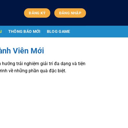
ĐĂNG KÝ
ĐĂNG NHẬP
I
THÔNG BÁO MỚI
BLOG GAME
ành Viên Mới
n hưởng trải nghiệm giải trí đa dạng và tiện
 rinh về những phần quà đặc biệt.