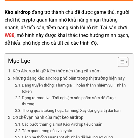
Kèo airdrop
đang trở thành chủ đề được game thủ, người
chơi hệ crypto quan tâm nhờ khả năng nhận thưởng
nhanh, dễ tiếp cận, tiềm năng sinh lời rõ rệt. Tại sân chơi
W88
, mô hình này được khai thác theo hướng minh bạch,
dễ hiểu, phù hợp cho cả tất cả các trình độ.
Mục Lục
Kèo Airdrop là gì? Kiến thức nền tảng cần nắm
Những dạng kèo airdrop phổ biến trong thị trường hiện nay
Dạng truyền thống: Tham gia – hoàn thành nhiệm vụ – nhận
token
Dạng retroactive: Trải nghiệm sản phẩm sớm để được
thưởng
Thông qua staking hoặc farming: Xây dựng giá trị dài hạn
Cơ chế vận hành của một kèo airdrop
Các bước tham gia một Kèo Airdrop tiêu chuẩn
Tầm quan trọng của ví crypto
Cách hệ thống snapshot ghi nhận dữ liệu người dùng