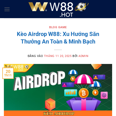
Bỏ
qua
nội
dung
BLOG GAME
Kèo Airdrop W88: Xu Hướng Săn
Thưởng An Toàn & Minh Bạch
ĐĂNG VÀO
THÁNG 11 20, 2025
BỞI
ADMIN
20
Th11