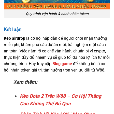
Quy trình vận hành & cách nhận token
Kết luận
Kèo airdrop
là cơ hội hấp dẫn để người chơi nhận thưởng
miễn phí, khám phá các dự án mới, trải nghiệm một cách
an toàn. Việc nắm rõ cơ chế vận hành, chuẩn bị ví crypto,
thực hiện đầy đủ nhiệm vụ sẽ giúp tối đa hóa lợi ích từ mỗi
chương trình. Hãy truy cập
Blog game
để không bỏ lỡ cơ
hội nhận token giá trị, tận hưởng trọn vẹn ưu đãi từ W88.
Xem thêm:
Kèo Dota 2 Trên W88 – Cơ Hội Thắng
Cao Không Thể Bỏ Qua