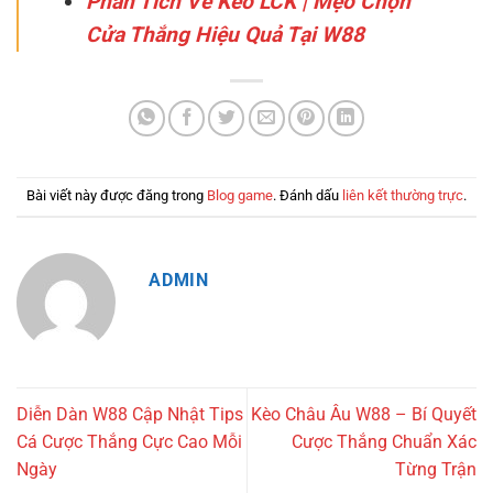
Phân Tích Về Kèo LCK | Mẹo Chọn
Cửa Thắng Hiệu Quả Tại W88
Bài viết này được đăng trong
Blog game
. Đánh dấu
liên kết thường trực
.
ADMIN
Diễn Dàn W88 Cập Nhật Tips
Kèo Châu Âu W88 – Bí Quyết
Cá Cược Thắng Cực Cao Mỗi
Cược Thắng Chuẩn Xác
Ngày
Từng Trận